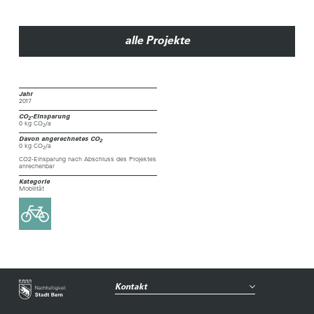
alle Projekte
Jahr
2017
CO
-Einsparung
2
0 kg CO
/a
2
Davon angerechnetes CO
2
0 kg CO
/a
2
CO2-Einsparung nach Abschluss des Projektes
anrechenbar
Kategorie
Mobilität
Kontakt