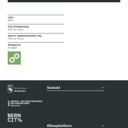
Jahr
2018
CO
-Einsparung
2
756 kg CO
/a
2
Davon angerechnetes CO
2
756 kg CO
/a
2
Kategorie
Anlagen
Kontakt
Klimaplattform