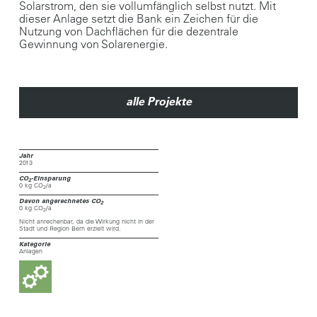
Solarstrom, den sie vollumfänglich selbst nutzt. Mit
dieser Anlage setzt die Bank ein Zeichen für die
Nutzung von Dachflächen für die dezentrale
Gewinnung von Solarenergie.
alle Projekte
Jahr
2013
CO
-Einsparung
2
0 kg CO
/a
2
Davon angerechnetes CO
2
0 kg CO
/a
2
Nicht anrechenbar, da die Wirkung nicht in der
Stadt und Region Bern erzielt wird.
Kategorie
Anlagen