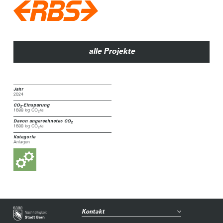
alle Projekte
Jahr
2024
CO
-Einsparung
2
1688 kg CO
/a
2
Davon angerechnetes CO
2
1688 kg CO
/a
2
Kategorie
Anlagen
Kontakt