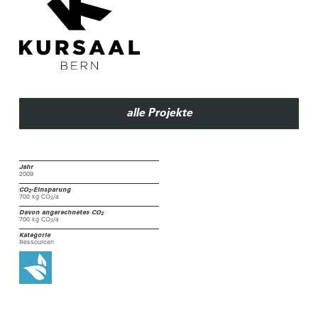
alle Projekte
Jahr
2009
CO
-Einsparung
2
700 kg CO
/a
2
Davon angerechnetes CO
2
700 kg CO
/a
2
Kategorie
Ressourcen