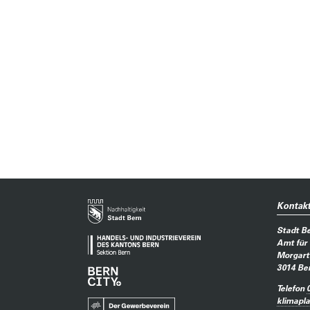
Kontak
Stadt B
Amt für
Morgart
3014
Be
Telefon
klimapl