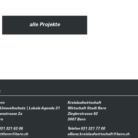
alle Projekte
t
ern
Kreislaufwirtschaft
 Umweltschutz | Lokale Agenda 21
Wirtschaft Stadt Bern
enstrasse 2a
Zieglerstrasse 62
rn
3007
Bern
031 321 63 06
Telefon
031 321 77 00
attform
@
bern.ch
allianz.kreislaufwirtschaft
@
bern.ch