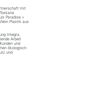
rtnerschaft mit
 Toskana
ls Paradise »
 Wein Plastik aus
ung Integra,
tende Arbeit
e Kunden und
chen ökologisch
utz und