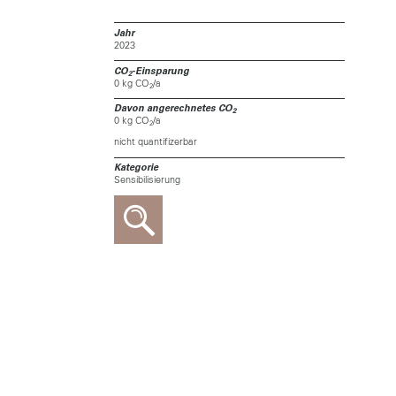
Jahr
2023
CO
-Einsparung
2
0 kg CO
/a
2
Davon angerechnetes CO
2
0 kg CO
/a
2
nicht quantifizerbar
Kategorie
Sensibilisierung