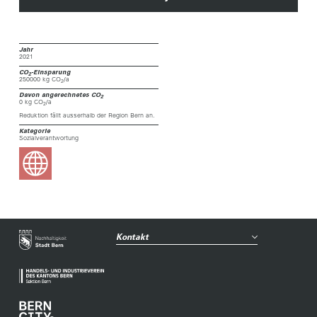
Jahr
2021
CO
-Einsparung
2
250000 kg CO
/a
2
Davon angerechnetes CO
2
0 kg CO
/a
2
Reduktion fällt ausserhalb der Region Bern an.
Kategorie
Sozialverantwortung
Kontakt