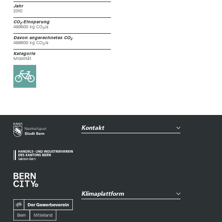
Jahr
2010
CO
-Einsparung
2
489600 kg CO
/a
2
Davon angerechnetes CO
2
489600 kg CO
/a
2
Kategorie
Mobilität
Kontakt
Klimaplattform