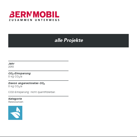
alle Projekte
Jahr
2010
CO
-Einsparung
2
0 kg CO
/a
2
Davon angerechnetes CO
2
0 kg CO
/a
2
CO2-Einsparung: nicht quantifizierbar.
Kategorie
Ressourcen