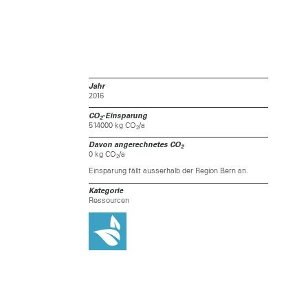
Jahr
2016
CO
-Einsparung
2
514000 kg CO
/a
2
Davon angerechnetes CO
2
0 kg CO
/a
2
Einsparung fällt ausserhalb der Region Bern an.
Kategorie
Ressourcen