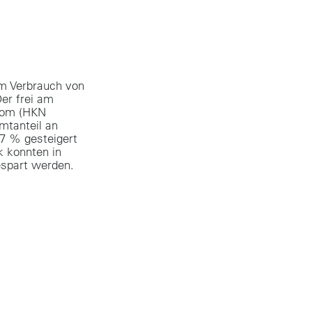
em Verbrauch von
er frei am
rom (HKN
tanteil an
7 % gesteigert
k konnten in
espart werden.