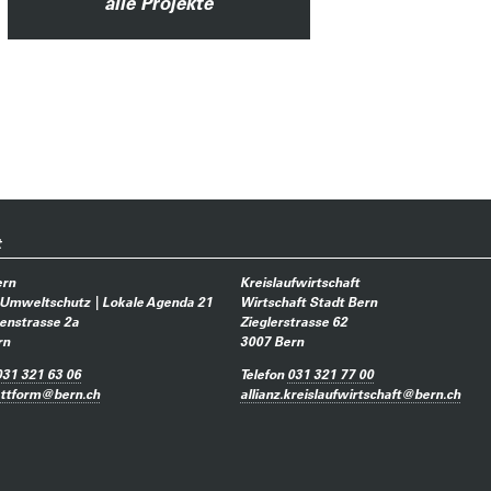
alle Projekte
t
ern
Kreislaufwirtschaft
 Umweltschutz | Lokale Agenda 21
Wirtschaft Stadt Bern
enstrasse 2a
Zieglerstrasse 62
rn
3007
Bern
031 321 63 06
Telefon
031 321 77 00
attform
@
bern.ch
allianz.kreislaufwirtschaft
@
bern.ch