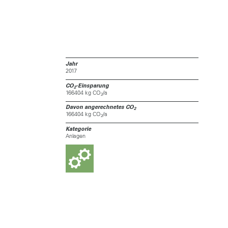
Jahr
2017
CO
-Einsparung
2
166404 kg CO
/a
2
Davon angerechnetes CO
2
166404 kg CO
/a
2
Kategorie
Anlagen