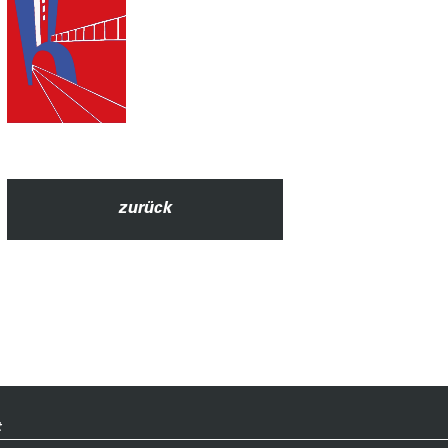
zurück
t