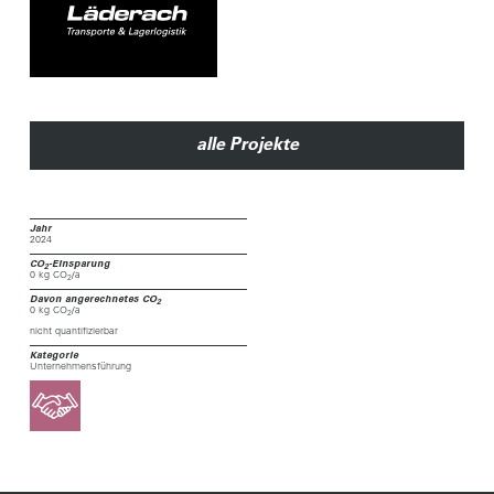
alle Projekte
Jahr
2024
CO
-Einsparung
2
0 kg CO
/a
2
Davon angerechnetes CO
2
0 kg CO
/a
2
nicht quantifizierbar
Kategorie
Unternehmensführung