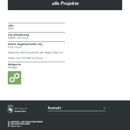
alle Projekte
Jahr
2022
CO
-Einsparung
2
445257 kg CO
/a
2
Davon angerechnetes CO
2
0 kg CO
/a
2
Reduktion fällt ausserhalb der Region Bern an.
Zubau von 2151000 kg CO
/a
2
Kategorie
Anlagen
Kontakt