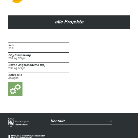
alle Projekte
Jahr
2024
CO
-Einsparung
2
208 kg CO
/a
2
Davon angerechnetes CO
2
208 kg CO
/a
2
Kategorie
Anlagen
Kontakt