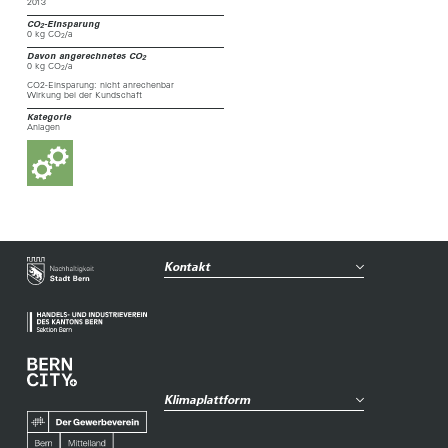
2013
CO
-Einsparung
2
0 kg CO
/a
2
Davon angerechnetes CO
2
0 kg CO
/a
2
CO2-Einsparung: nicht anrechenbar
Wirkung bei der Kundschaft
Kategorie
Anlagen
Kontakt
Klimaplattform