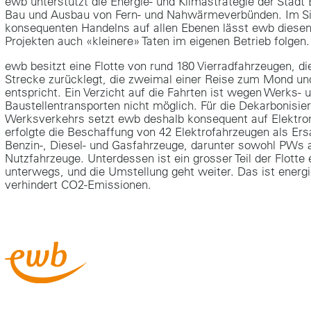
ewb unterstützt die Energie- und Klimastrategie der Stadt
Bau und Ausbau von Fern- und Nahwärmeverbünden. Im S
konsequenten Handelns auf allen Ebenen lässt ewb diesen
Projekten auch «kleinere» Taten im eigenen Betrieb folgen.
ewb besitzt eine Flotte von rund 180 Vierradfahrzeugen, die
Strecke zurücklegt, die zweimal einer Reise zum Mond un
entspricht. Ein Verzicht auf die Fahrten ist wegen Werks- 
Baustellentransporten nicht möglich. Für die Dekarbonisie
Werksverkehrs setzt ewb deshalb konsequent auf Elektrom
erfolgte die Beschaffung von 42 Elektrofahrzeugen als Ersa
Benzin-, Diesel- und Gasfahrzeuge, darunter sowohl PWs 
Nutzfahrzeuge. Unterdessen ist ein grosser Teil der Flotte 
unterwegs, und die Umstellung geht weiter. Das ist energi
verhindert CO2-Emissionen.