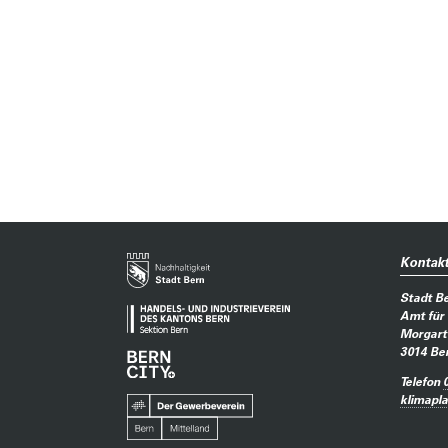
Kontak
Stadt B
Amt für
Morgart
3014
Be
Telefon
klimapl