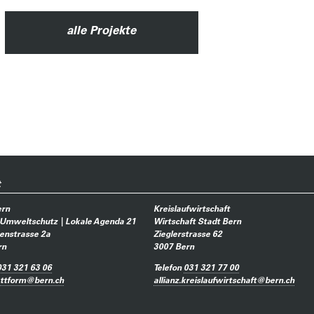
alle Projekte
t
ern
Kreislaufwirtschaft
 Umweltschutz | Lokale Agenda 21
Wirtschaft Stadt Bern
enstrasse 2a
Zieglerstrasse 62
rn
3007
Bern
031 321 63 06
Telefon
031 321 77 00
attform
@
bern.ch
allianz.kreislaufwirtschaft
@
bern.ch