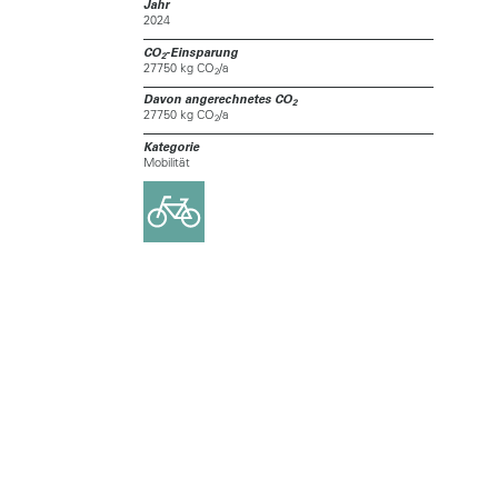
Jahr
2024
CO
-Einsparung
2
27750 kg CO
/a
2
Davon angerechnetes CO
2
27750 kg CO
/a
2
Kategorie
Mobilität