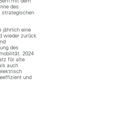
 Bern mit dem
inne des
 strategischen
 jährlich eine
d wieder zurück
und
rung des
obilität. 2024
tz für alte
als auch
elektrisch
eeffizient und