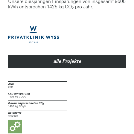
Unsere diesjährigen Einsparungen von insgesamt 9500
kWh entsprechen 1425 kg CO
pro Jahr.
2
alle Projekte
Jahr
2011
CO
-Einsparung
2
1402 kg CO
/a
2
Davon angerechnetes CO
2
1402 kg CO
/a
2
Kategorie
Anlagen