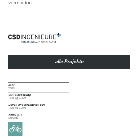
vermeiden.
alle Projekte
Jahr
2008
CO
-Einsparung
2
1100 kg CO
/a
2
Davon angerechnetes CO
2
1100 kg CO
/a
2
Kategorie
Mobilität