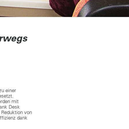
erwegs
zu einer
esetzt.
rden mit
dank Desk
r Reduktion von
ffizienz dank