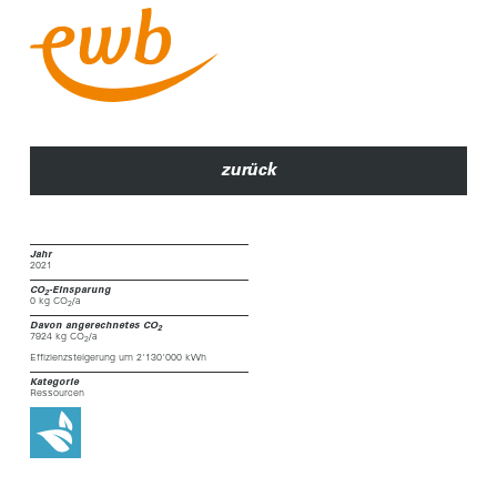
zurück
Jahr
2021
CO
-Einsparung
2
0 kg CO
/a
2
Davon angerechnetes CO
2
7924 kg CO
/a
2
Effizienzsteigerung um 2'130'000 kWh
Kategorie
Ressourcen