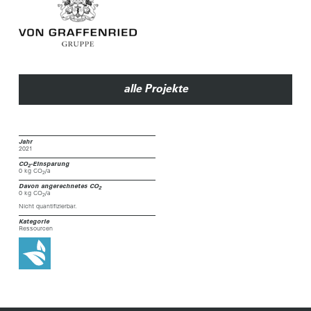
alle Projekte
Jahr
2021
CO
-Einsparung
2
0 kg CO
/a
2
Davon angerechnetes CO
2
0 kg CO
/a
2
Nicht quantifizierbar.
Kategorie
Ressourcen