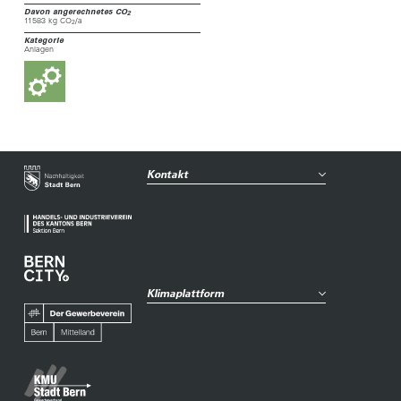
Davon angerechnetes CO
2
11583 kg CO
/a
2
Kategorie
Anlagen
Kontakt
Klimaplattform