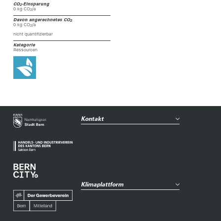
CO
-Einsparung
2
0 kg CO
/a
2
Davon angerechnetes CO
2
0 kg CO
/a
2
nicht quantifizierbar
Kategorie
Ressourcen
Kontakt
Klimaplattform