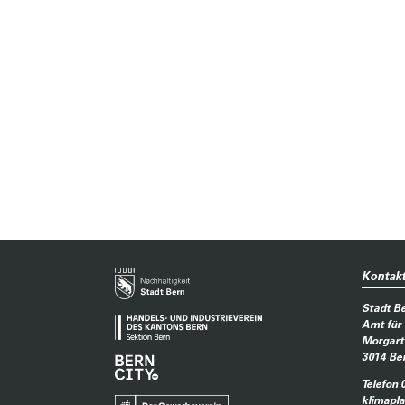
Kontak
Stadt B
Amt für
Morgart
3014
Be
Telefon
klimapl