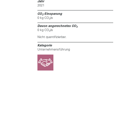
Jahr
2021
CO
-Einsparung
2
0 kg CO
/a
2
Davon angerechnetes CO
2
0 kg CO
/a
2
Nicht quantifizierbar.
Kategorie
Unternehmensführung