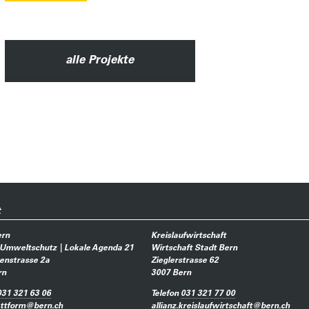
alle Projekte
t
ern
Kreislaufwirtschaft
 Umweltschutz | Lokale Agenda 21
Wirtschaft Stadt Bern
enstrasse 2a
Zieglerstrasse 62
rn
3007
Bern
031 321 63 06
Telefon
031 321 77 00
attform
@
bern.ch
allianz.kreislaufwirtschaft
@
bern.ch