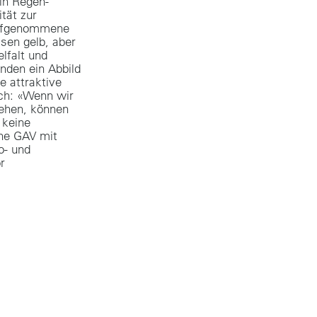
 in Regen-
tät zur
aufgenommene
en gelb, aber
lfalt und
nden ein Abbild
ne attraktive
ich: «Wenn wir
ehen, können
 keine
ene GAV mit
o- und
r