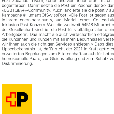
Post-Gebäude in Bern, Zürich und Genf leuchteten im Juni
bogenfarben. Damit setzte die Post ein Zeichen der Solidari
«LGBTQIA+»-Community. Auch lancierte sie die positiv 
Kampagne #HumansOfSwissPost. «Die Post ist gegen auss
in ihrem Innern sehr bunt», sagt Mariel Lemos, Co-Lead Vie
Inklusion Post Konzern. Weil die weltweit 54518 Mitarbeite
der Gesellschaft sind, ist die Post für vielfältige Talente ei
Arbeitgeberin. Das macht sie auch wirtschaftlich erfolgre
die Kundinnen und Kunden mit all ihren Bedürfnissen verst
wir ihnen auch die richtigen Services anbieten.» Dass dies
Lippenbekenntnis ist, dafür steht der 2021 in Kraft getret
erweiterten Regelungen zum Elternschaftsurlaub für heter
homosexuelle Paare, zur Gleichstellung und zum Schutz vo
Diskriminierung.