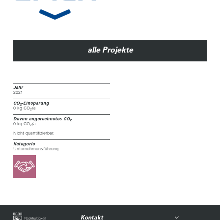
alle Projekte
Jahr
2021
CO
-Einsparung
2
0 kg CO
/a
2
Davon angerechnetes CO
2
0 kg CO
/a
2
Nicht quantifizierbar.
Kategorie
Unternehmensführung
Kontakt