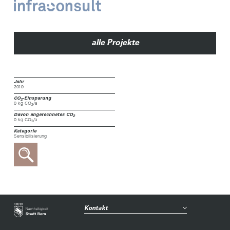
alle Projekte
Jahr
2019
CO
-Einsparung
2
0 kg CO
/a
2
Davon angerechnetes CO
2
0 kg CO
/a
2
Kategorie
Sensibilisierung
Kontakt