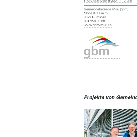
andre.schneider(at)gbm-muri.ch
Gemeindebetriebe Muri (gbm)
Moosstrasse 13
3073 Gümligen
031 950 59 80
www.gbm-muri.ch
Projekte von Gemeind