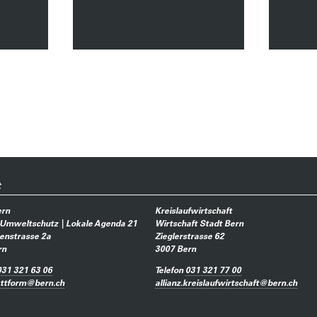
t
ern
Kreislaufwirtschaft
 Umweltschutz | Lokale Agenda 21
Wirtschaft Stadt Bern
enstrasse 2a
Zieglerstrasse 62
rn
3007
Bern
031 321 63 06
Telefon
031 321 77 00
attform
@
bern.ch
allianz.kreislaufwirtschaft
@
bern.ch