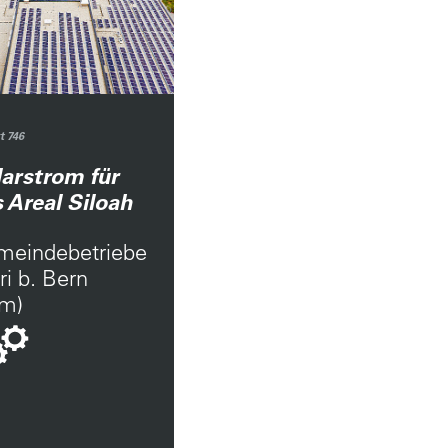
t 746
arstrom für
 Areal Siloah
meindebetriebe
i b. Bern
bm)