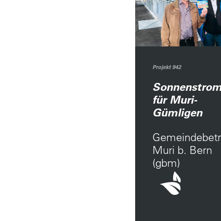
Projekt 942
Sonnenstro
für Muri-
Gümligen
Gemeindebetr
Muri b. Bern
(gbm)