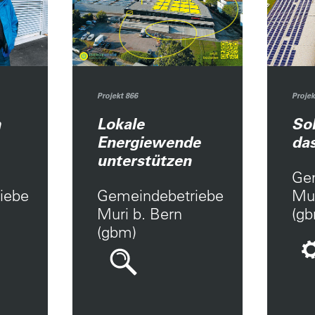
Projekt 866
Projek
m
Lokale
Sol
Energiewende
das
unterstützen
Ge
iebe
Gemeindebetriebe
Mur
Muri b. Bern
(g
(gbm)