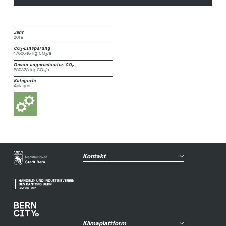
Jahr
2018
CO
-Einsparung
2
1760646 kg CO
/a
2
Davon angerechnetes CO
2
880323 kg CO
/a
2
Kategorie
Anlagen
Kontakt
Klimaplattform