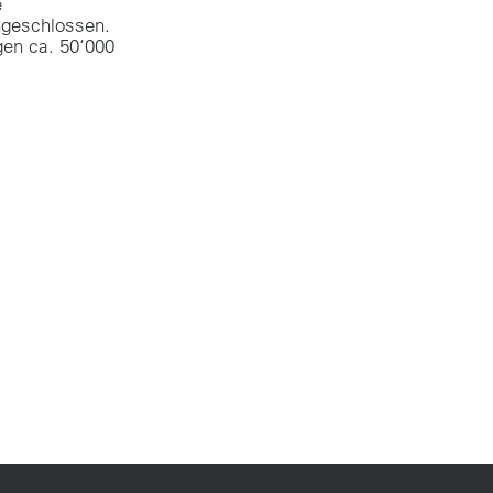
e
ngeschlossen.
en ca. 50‘000