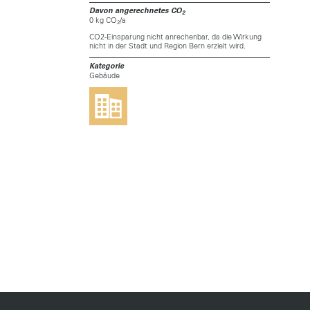
Davon angerechnetes CO
2
0 kg CO
/a
2
CO2-Einsparung nicht anrechenbar, da die Wirkung
nicht in der Stadt und Region Bern erzielt wird.
Kategorie
Gebäude