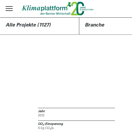
Alle Projekte (1127)
Branche
Jahr
2012
CO
-Einsparung
2
0 kg CO
/a
2