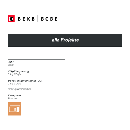
alle Projekte
Jahr
2022
CO
-Einsparung
2
0 kg CO
/a
2
Davon angerechnetes CO
2
0 kg CO
/a
2
nicht quantifizierbar
Kategorie
Finanzen