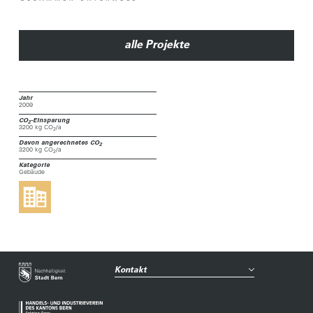
alle Projekte
Jahr
2009
CO
-Einsparung
2
3200 kg CO
/a
2
Davon angerechnetes CO
2
3200 kg CO
/a
2
Kategorie
Gebäude
Kontakt