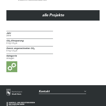
alle Projekte
Jahr
2019
CO
-Einsparung
2
0 kg CO
/a
2
Davon angerechnetes CO
2
0 kg CO
/a
2
Kategorie
Anlagen
Kontakt